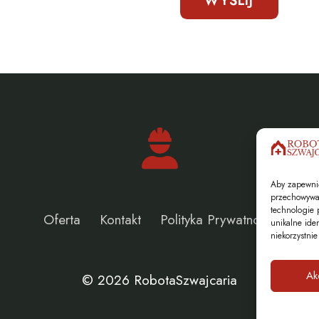
WYŚLIJ
Aby zapewnić 
przechowywan
technologie 
Oferta
Kontakt
Polityka Prywatności
unikalne ide
niekorzystnie
Ak
©
2026
RobotaSzwajcaria