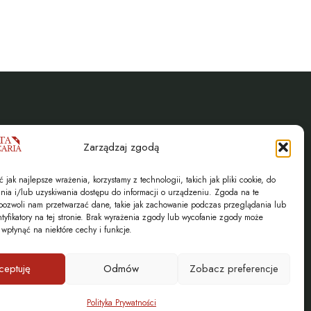
Zarządzaj zgodą
jak najlepsze wrażenia, korzystamy z technologii, takich jak pliki cookie, do
ia i/lub uzyskiwania dostępu do informacji o urządzeniu. Zgoda na te
pozwoli nam przetwarzać dane, takie jak zachowanie podczas przeglądania lub
ntyfikatory na tej stronie. Brak wyrażenia zgody lub wycofanie zgody może
 wpłynąć na niektóre cechy i funkcje.
ceptuję
Odmów
Zobacz preferencje
Polityka Prywatności