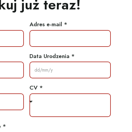
kuj już teraz!
Adres e-mail *
Data Urodzenia *
CV *
 *