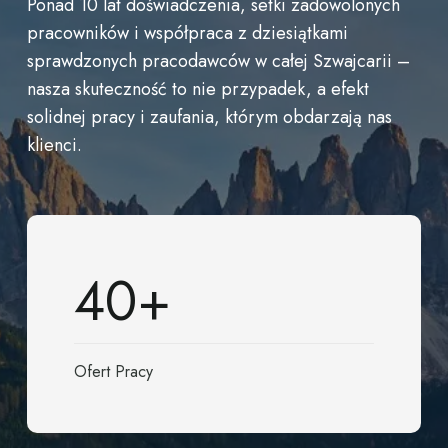
Ponad
10
lat
doświadczenia,
setki
zadowolonych
pracowników
i
współpraca
z
dziesiątkami
sprawdzonych
pracodawców
w
całej
Szwajcarii –
nasza
skuteczność
to
nie
przypadek,
a
efekt
solidnej
pracy
i
zaufania,
którym
obdarzają
nas
klienci.
40
+
Ofert Pracy