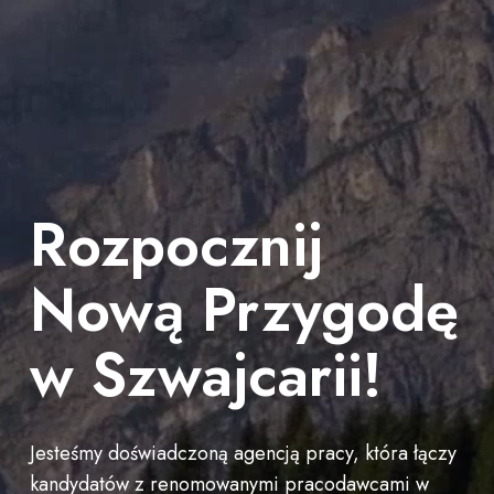
Rozpocznij
Nową Przygodę
w Szwajcarii!
Jesteśmy
doświadczoną
agencją
pracy,
która
łączy
kandydatów
z
renomowanymi
pracodawcami
w