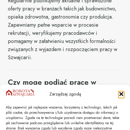
Regularnie
publikujemy
aktualne
i
sprawdzone
oferty
pracy
w
branżach
takich
jak
budownictwo,
opieka
zdrowotna,
gastronomia
czy
produkcja.
Zapewniamy
pełne
wsparcie
w
procesie
rekrutacji,
weryfikujemy
pracodawców
i
pomagamy
w
załatwieniu
wszystkich
formalności
związanych
z
wyjazdem
i
rozpoczęciem
pracy
w
Szwajcarii.
Czy mogę podjąć pracę w
Szwajcarii przez Waszą
Zarządzaj zgodą
agencję bez znajomości
Aby zapewnić jak najlepsze wrażenia, korzystamy z technologii, takich jak
języka?
pliki cookie, do przechowywania i/lub uzyskiwania dostępu do informacji o
urządzeniu. Zgoda na te technologie pozwoli nam przetwarzać dane, takie
jak zachowanie podczas przeglądania lub unikalne identyfikatory na tej
stronie. Brak wyrażenia zgody lub wycofanie zgody może niekorzystnie