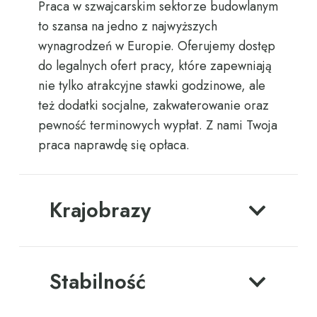
Praca
w
szwajcarskim
sektorze
budowlanym
to
szansa
na
jedno
z
najwyższych
wynagrodzeń
w
Europie.
Oferujemy
dostęp
do
legalnych
ofert
pracy,
które
zapewniają
nie
tylko
atrakcyjne
stawki
godzinowe,
ale
też
dodatki
socjalne,
zakwaterowanie
oraz
pewność
terminowych
wypłat.
Z
nami
Twoja
praca
naprawdę
się
opłaca.
Krajobrazy
Stabilność