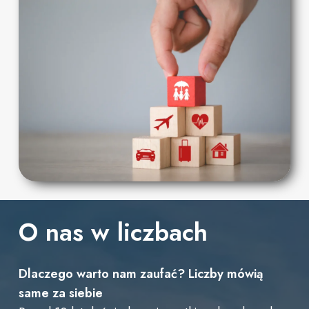
O nas w liczbach
Dlaczego
warto
nam
zaufać?
Liczby
mówią
same
za
siebie