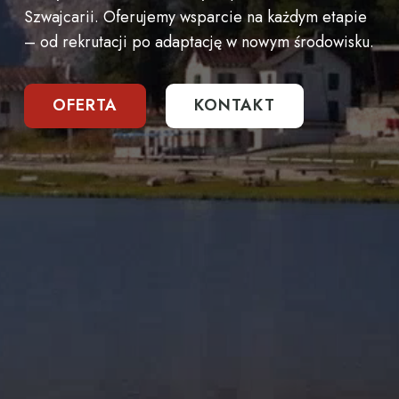
Szwajcarii.
Oferujemy
wsparcie
na
każdym
etapie
–
od
rekrutacji
po
adaptację
w
nowym
środowisku.
OFERTA
KONTAKT